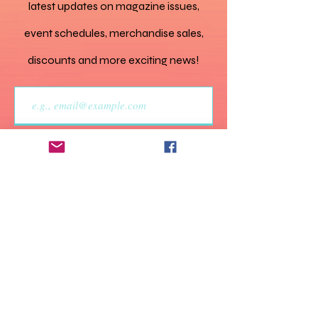
latest updates on magazine issues,
 • Suelas y cordones en 
event schedules, merchandise sales,
discounts and more exciting news!
 • Producto en blanco 
Join
 Descargo de 
Do Not Sell My Personal
Information
 • El diseño de la suela 
varía según la talla. Las 
tallas de la 37,5 a la 40 