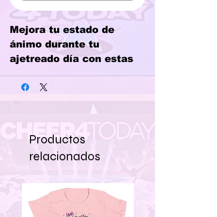
Mejora tu estado de 
ánimo durante tu 
ajetreado día con estas 
cómodas y ligeras 
zapatillas deportivas. 
Equipadas con forro 
transpirable, cuello 
acolchado y suela de 
Productos
goma, se convertirán 
relacionados
fácilmente en tu calzado 